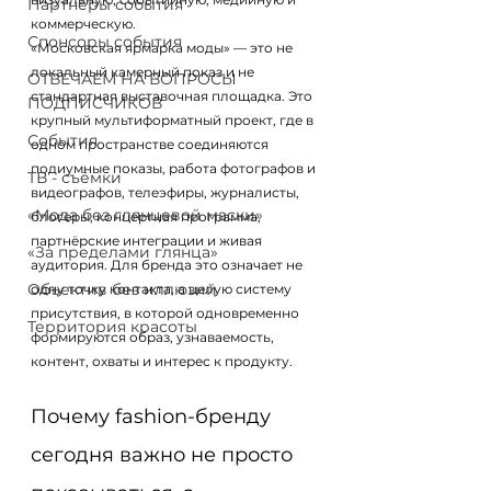
Партнёры события
коммерческую.
Спонсоры события
«Московская ярмарка моды» — это не 
локальный камерный показ и не 
ОТВЕЧАЕМ НА ВОПРОСЫ
стандартная выставочная площадка. Это 
ПОДПИСЧИКОВ
крупный мультиформатный проект, где в 
События
одном пространстве соединяются 
подиумные показы, работа фотографов и 
ТВ - съёмки
видеографов, телеэфиры, журналисты, 
«Мода без глянцевой маски»
блогеры, концертная программа, 
партнёрские интеграции и живая 
«За пределами глянца»
аудитория. Для бренда это означает не 
Объектив без иллюзий
одну точку контакта, а целую систему 
присутствия, в которой одновременно 
Территория красоты
формируются образ, узнаваемость, 
контент, охваты и интерес к продукту.
Почему fashion-бренду 
сегодня важно не просто 