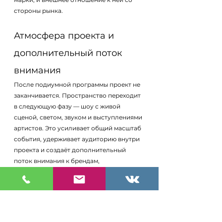
стороны рынка.
Атмосфера проекта и 
дополнительный поток 
внимания
После подиумной программы проект не 
заканчивается. Пространство переходит 
в следующую фазу — шоу с живой 
сценой, светом, звуком и выступлениями 
артистов. Это усиливает общий масштаб 
события, удерживает аудиторию внутри 
проекта и создаёт дополнительный 
поток внимания к брендам, 
интегрированным в программу. Важно и 
то, что такая атмосфера усиливает 
эмоциональное восприятие самого 
продукта: бренд оказывается не в 
«сухом» коммерческом пространстве, а 