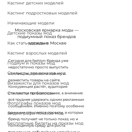
Кастинг детских моделей
Кастинг подростковых моделей
Начинающие модели
Московская ярмарка моды — 
Детские показы мод
подиумный показ брендов 
Как стать моделью
одежды в Москве
Кастинг взрослых моделей
Сегодня для fashion-бренда уже 
Подиум и показы мод
недостаточно просто выпустить 
Стилисты для показов мод
коллекцию, провести съёмку и 
разместить товары на сайте. 
Визажисты для показов мод
Конкуренция растёт, аудитория 
Стилисты по волосам
становится требовательнее, а внимание 
всё труднее удержать одним рекламным 
Фотографы показов мод
сообщением. Именно поэтому особенно 
ценными становятся проекты, в которых 
Видеографы показов мод
бренд получает не только показ, но и 
Бесплатные билеты на показы мод
полноценную среду для роста: 
визуальную, событийную, медийную и 