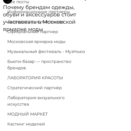
Все посты
Почему брендам одежды,
Информационные партнеры
обуви и аксессуаров стоит
участвовать в Московской
Аккредитация участников
ярмарке моды
Официальный партнер
Московская ярмарка моды
Музыкальный фестиваль - МузНьюз
Бьюти-базар — пространство
брендов
ЛАБОРАТОРИЯ КРАСОТЫ
Стратегический партнёр
Лаборатория визуального
искусства
МОДНЫЙ МАРКЕТ
Кастинг моделей