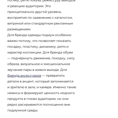
логику, ритм показа, режиссуру выходов 
и реакцию аудитории. Это 
принципиально другой уровень 
восприятия по сравнению с каталогом, 
витриной или стандартным рекламным 
размещением.
Для бренда одежды подиум особенно 
важен потому, что позволяет показать 
посадку, пластику, динамику, ритм и 
характер коллекции. Для бренда обуви 
— подчеркнуть движение, походку, силу 
образа, визуальное и эмоциональное 
звучание пары в живом выходе. Для 
бренда аксессуаров
 — превратить 
детали в акцент, который запоминается 
и зрителю в зале, и камере. Именно такие 
нюансы и формируют ценность модного 
продукта в глазах аудитории, но они 
редко раскрываются полноценно вне 
подиумной среды.