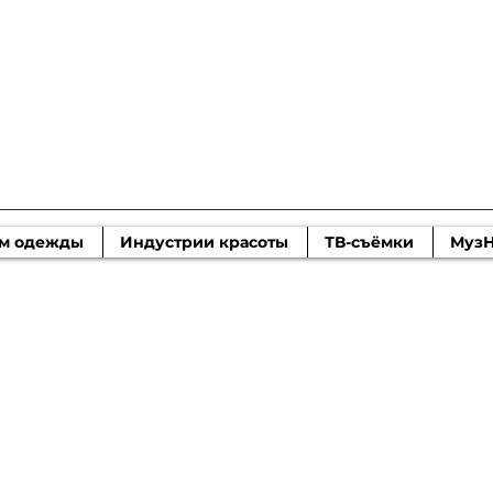
 моды Moscow
м одежды
Индустрии красоты
ТВ-съёмки
Муз