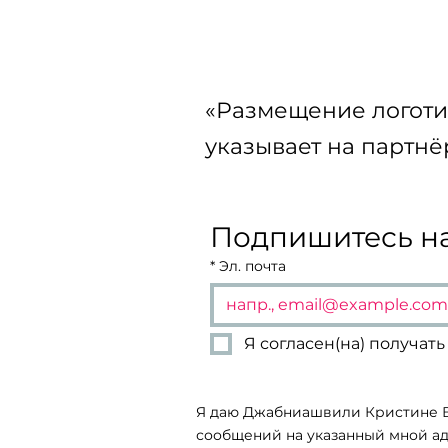
эстетика своб
как новый язы
современной
«Размещение логоти
красоты
указывает на партнё
Подпишитесь на
*
Эл. почта
Я согласен(на) получа
Я даю Джабниашвили Кристине В
сообщений на указанный мной ад