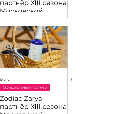
партнёр XIII сезона
Московской
нающие модели
ярмарки моды
лей
я показов мод
азов мод
10 апр.
Официальный партнер
ы события
Zodiac Zarya —
партнёр XIII сезона
и