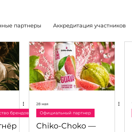
ные партнеры
Аккредитация участников
Московская ярмарка моды
ь - МузНьюз
Бьюти-базар — пространство 
ТЫ
Стратегический партнёр
28 мая
ство брендов
Официальный партнер
го искусства
МОДНЫЙ МАРКЕТ
Кастин
тнёр
Chiko-Choko —