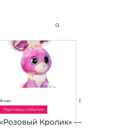
брендов
18 мая
Партнёры события
г моделей
«Розовый Кролик» —