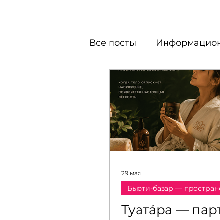
Все посты
Информацион
Официальный партнер
Музыкальный фестивал
ЛАБОРАТОРИЯ КРАСО
29 мая
Бьюти-базар — простран
Лаборатория визуально
Туатáра — пар