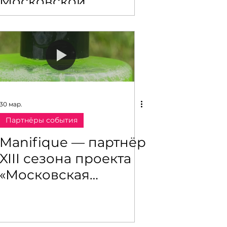
Московской
ярмарки моды
30 мар.
Партнёры события
Manifique — партнёр
XIII сезона проекта
«Московская
ярмарка моды»:
эффективный уход
за волосами в ритме