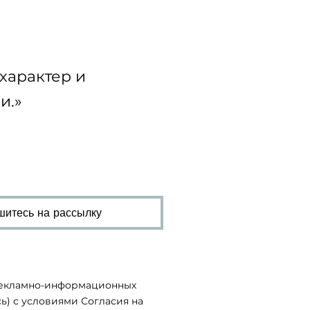
современной бьюти-
индустрии
характер и
и.»
итесь на рассылку
 рекламно-информационных
ь) с условиями Согласия на