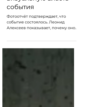
который создаёт
визуальную власть
события
Фотоотчёт подтверждает, что
событие состоялось. Леонид
Алексеев показывает, почему оно
имело значение. В его объективе
участники, коллекции и подиум
становятся частью визуальной
истории Московской ярмарки
моды.