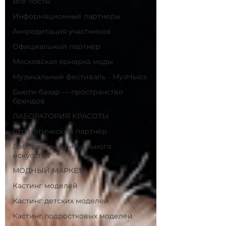
Все посты
Информационные партнеры
Аккредитация участников
Официальный партнер
Московская ярмарка моды
Музыкальный фестиваль - МузНьюз
Бьюти-базар — пространство
брендов
ЛАБОРАТОРИЯ КРАСОТЫ
Стратегический партнёр
Лаборатория визуального
искусства
МОДНЫЙ МАРКЕТ
Кастинг моделей
Кастинг детских моделей
Кастинг подростковых моделей