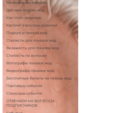
Начинающие модели
Детские показы мод
Как стать моделью
Кастинг взрослых моделей
Подиум и показы мод
Стилисты для показов мод
Визажисты для показов мод
Стилисты по волосам
Фотографы показов мод
Видеографы показов мод
Бесплатные билеты на показы мод
Партнёры события
Спонсоры события
ОТВЕЧАЕМ НА ВОПРОСЫ
ПОДПИСЧИКОВ