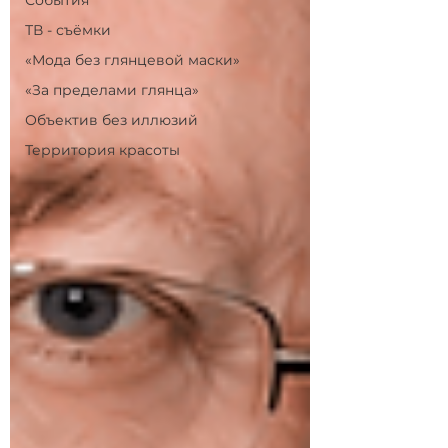
События
ТВ - съёмки
«Мода без глянцевой маски»
«За пределами глянца»
Объектив без иллюзий
Территория красоты