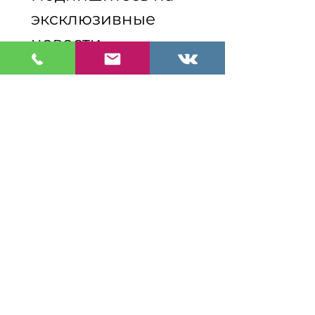
эксклюзивные 
новости
*
Эл. почта
Подпишитесь на
рассылку
Я согласен(на) 
получать рекламно-
информационные 
сообщения
Я даю Джабниашвили Кристине
Владимировне, ИНН
481201384022
,
согласие на получение рекламно-
информационных сообщений на