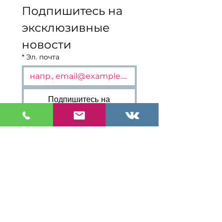
Подпишитесь на 
эксклюзивные 
новости
*
Эл. почта
Подпишитесь на
рассылку
Я согласен(на) 
получать рекламно-
информационные 
сообщения
Я даю Джабниашвили Кристине
Владимировне, ИНН
481201384022
,
согласие на получение рекламно-