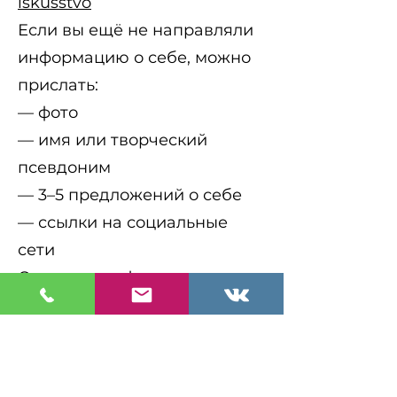
iskusstvo
Если вы ещё не направляли
информацию о себе, можно
прислать:
— фото
— имя или творческий
псевдоним
— 3–5 предложений о себе
— ссылки на социальные
сети
Отправка информации:
https://t.me/kristina_sobianina
или
fashion.fair@bk.ru
С пометкой:
«Лаборатория
визуального искусства»