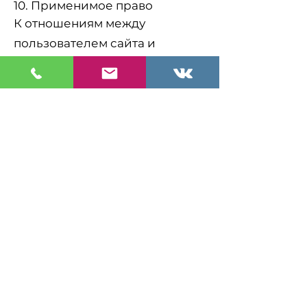
10. Применимое право
К отношениям между
пользователем сайта и
администрацией сайта
применяется
законодательство Российской
Федерации.
11. Форс-мажор
Организатор не несёт
ответственности за
невозможность проведения
мероприятия либо изменение
его условий вследствие
обстоятельств
непреодолимой силы.