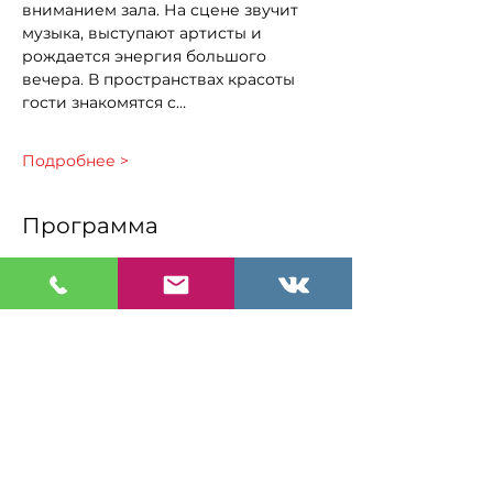
вниманием зала. На сцене звучит 
музыка, выступают артисты и 
рождается энергия большого 
вечера. В пространствах красоты 
гости знакомятся с…
Подробнее >
Программа
17:00 - 19:00
2 ore
Показы дизайнерских коллекций
19:00 - 21:00
2 ore
Музыкальный фестиваль «МузНьюз»