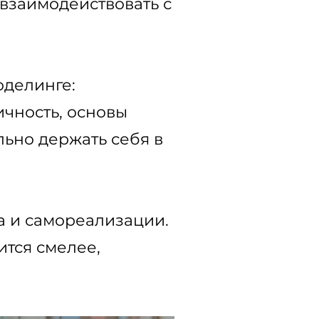
 взаимодействовать с
оделинге:
ичность, основы
льно держать себя в
а и самореализации.
ится смелее,