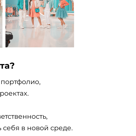
та?
 портфолио,
роектах.
ветственность,
 себя в новой среде.