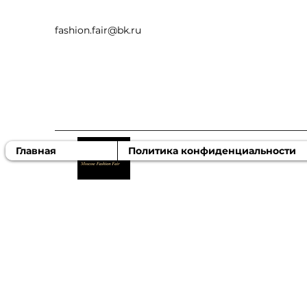
fashion.fair@bk.ru
MOSCOW FASHION FA
Главная
Политика конфиденциальности