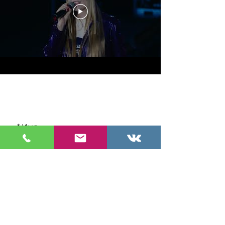
*
Имя
*
Фамилия
*
Творческий псевдоним