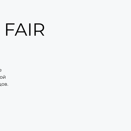
FAIR
е
ной
цов.