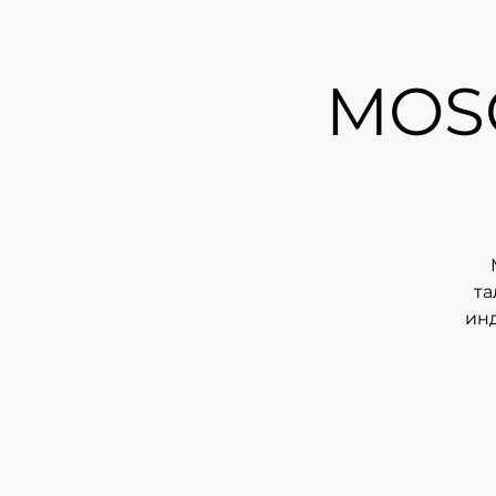
MOS
та
инд