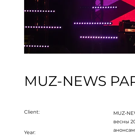
MUZ-NEWS PART
Client:
MUZ-NEW
весны 2
анонсам
Year: