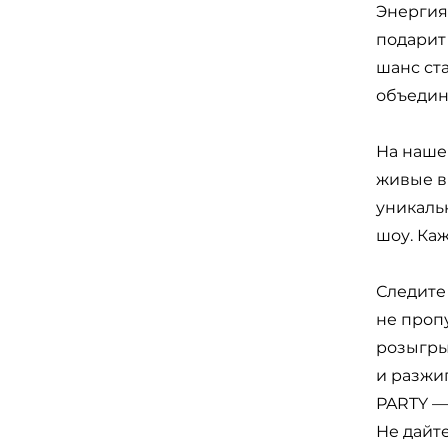
Энергия
подарит
шанс ст
объедин
На наше
живые в
уникаль
шоу. Ка
Следите
не проп
розыгры
и разжи
PARTY —
Не дайт