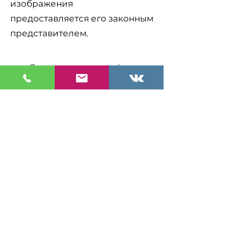
изображения
предоставляется его законным
представителем.
Я даю согласие на фото- и
видеосъёмку и
использование
изображения в рамках
проекта.
Подпишитесь на 
эксклюзивные 
новости
*
Эл. почта
Подпишитесь на