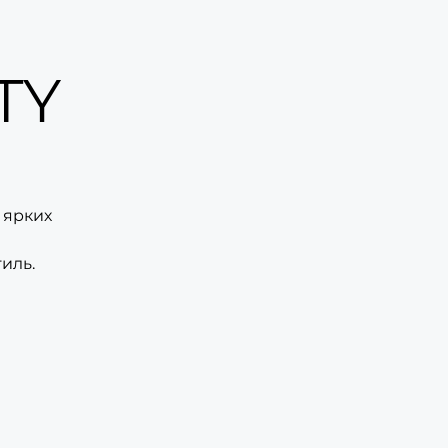
TY
 ярких
иль.