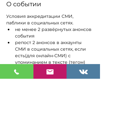
О событии
Условия аккредитации СМИ, 
паблики в социальных сетях.
не менее 2 развёрнутых анонсов 
события
репост 2 анонсов в аккаунты 
СМИ в социальных сетях, если 
есть(для онлайн-СМИ) с 
упоминанием в тексте (тегом) 
официальных аккаунтов события.
С телекомпаниями, радио и 
блогерами условия аккредитации и 
объем публикаций обсуждается 
индивидуально.

 Все анонсы должны быть выпущены 
не позднее, чем за неделю до 
события.
Перед публикацией (репортажа с 
мероприятия, интервью и т.п.) 
текстовую информацию необходимо 