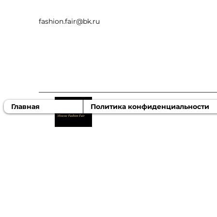
fashion.fair@bk.ru
MOSCOW FASHION FA
Главная
Политика конфиденциальности