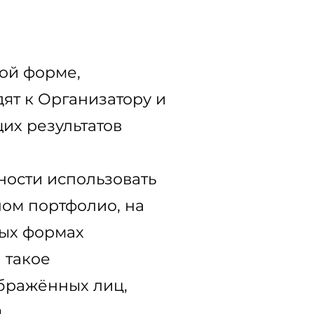
ной форме,
ят к Организатору и
их результатов
ности использовать
ном портфолио, на
ных формах
 такое
ображённых лиц,
.