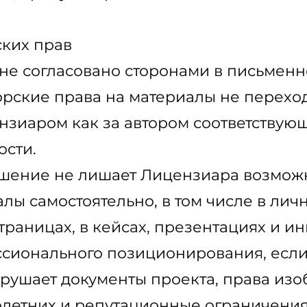
ских прав
о не согласовано сторонами в письмен
рские права на материалы не переход
нзиаром как за автором соответствующ
ости.
ашение не лишает Лицензиара возмож
лы самостоятельно, в том числе в лич
раницах, в кейсах, презентациях и и
сионального позиционирования, если
рушает документы проекта, права из
летних и репутационные ограничения