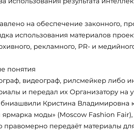
а использования результата интелле
равлено на обеспечение законного, пр
дка использования материалов проект
хивного, рекламного, PR- и медийног
ые понятия
тограф, видеограф, рилсмейкер либо и
риалы и передал их Организатору на у
жабниашвили Кристина Владимировна 
ярмарка моды» (Moscow Fashion Fair), 
 правомерно передаёт материалы для