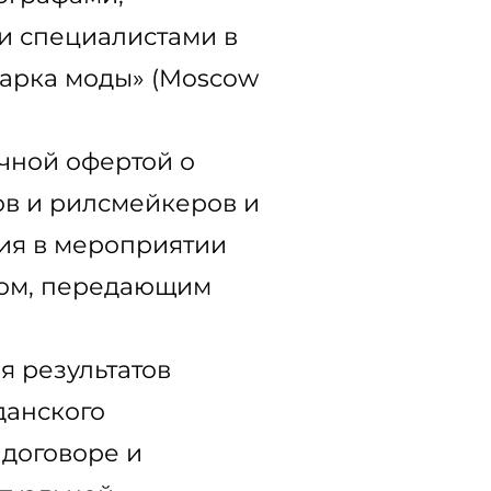
и специалистами в
марка моды» (Moscow
ичной офертой о
ов и рилсмейкеров и
тия в мероприятии
цом, передающим
я результатов
данского
договоре и