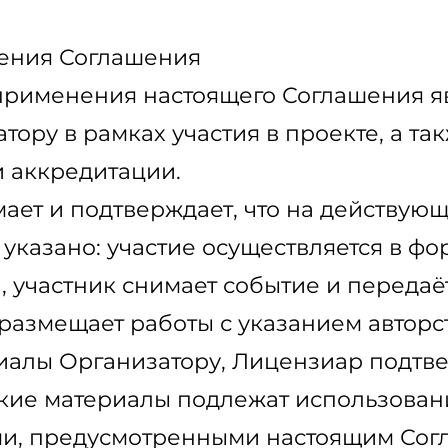
чения Соглашения
 применения настоящего Соглашения я
ору в рамках участия в проекте, а та
и аккредитации.
мает и подтверждает, что на действую
указано: участие осуществляется в фо
 участник снимает событие и передаё
 размещает работы с указанием авторст
риалы Организатору, Лицензиар подтв
 такие материалы подлежат использова
ми, предусмотренными настоящим Сог