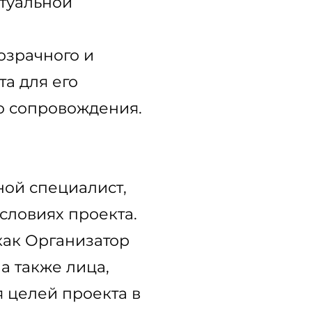
ктуальной
озрачного и
а для его
о сопровождения.
ной специалист,
словиях проекта.
как Организатор
а также лица,
 целей проекта в