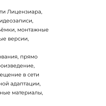
сти Лицензиара,
видеозаписи,
съёмки, монтажные
ые версии,
ования, прямо
оизведение,
ещение в сети
ной адаптации,
мные материалы,