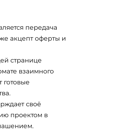
вляется передача
кже акцепт оферты и
щей странице
рмате взаимного
т готовые
ва.
ерждает своё
нию проектом в
лашением.