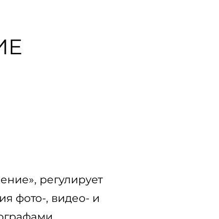
ИЕ
ение», регулирует
я фото-, видео- и
ографами,