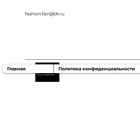
fashion.fair@bk.ru
MOSCOW FASHION FA
Главная
Политика конфиденциальности