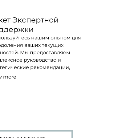
кет Экспертной
ддержки
ользуйтесь нашим опытом для
доления ваших текущих
ностей. Мы предоставляем
лексное руководство и
тегические рекомендации,
ы помочь вам достичь
w more
авленных целей и обеспечить
осрочный рост.
итесь на рассылку