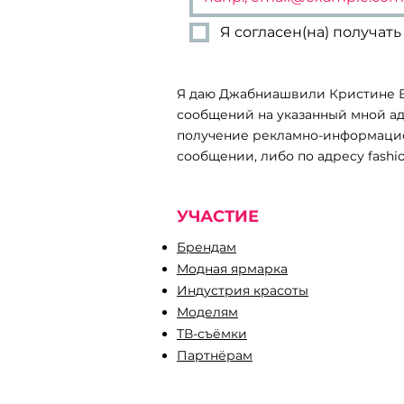
Я согласен(на) получа
Я даю Джабниашвили Кристине В
сообщений на указанный мной ад
получение рекламно-информацион
сообщении, либо по адресу
fashi
УЧАСТИЕ
Брендам
Модная ярмарка
Индустрия красоты
Моделям
ТВ-съёмки
Партнёрам