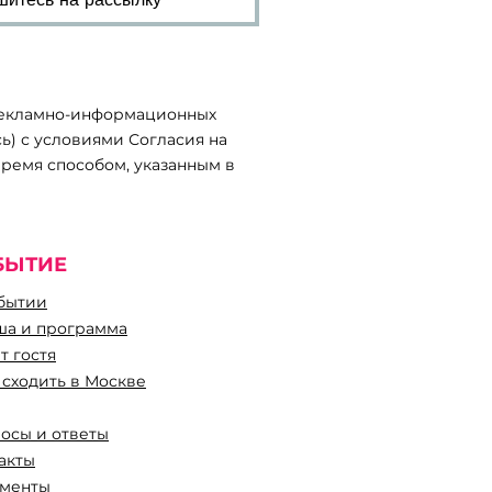
 рекламно-информационных
ь) с условиями Согласия на
ремя способом, указанным в
БЫТИЕ
бытии
а и программа
т гостя
 сходить в Москве
осы и ответы
такты
менты