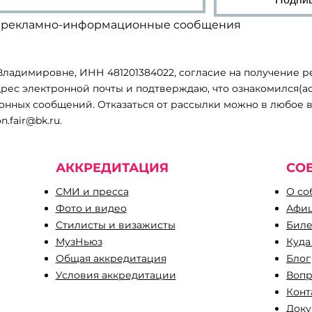
ть рекламно-информационные сообщения
ладимировне, ИНН 481201384022, согласие на получение
рес электронной почты и подтверждаю, что ознакомился(ас
ных сообщений. Отказаться от рассылки можно в любое в
on.fair@bk.ru
.
АККРЕДИТАЦИЯ
СО
СМИ и пресса
О со
Фото и видео
Афиш
Стилисты и визажисты
Биле
МузНьюз
Куда
Общая аккредитация
Блог
Условия аккредитации
Вопр
​Кон
Доку