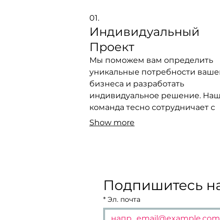
01.
Индивидуальный
Проект
Мы поможем вам определить
уникальные потребности ваше
бизнеса и разработать
индивидуальное решение. На
команда тесно сотрудничает с
вами, чтобы воплотить ваши ид
Show more
жизнь, гарантируя, что конечн
продукт полностью соответств
вашим ожиданиям и целям.
Подпишитесь на
*
Эл. почта