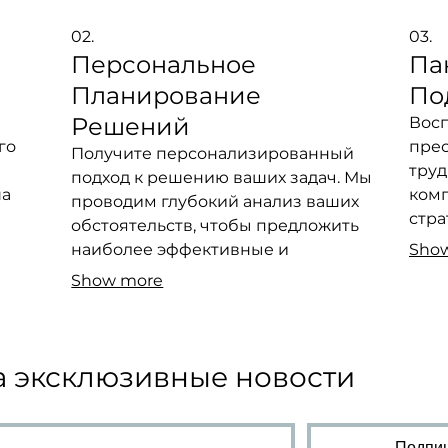
02.
03.
Персональное
Па
Планирование
По
Решений
Восп
го
прео
Получите персонализированный
труд
подход к решению ваших задач. Мы
ша
комп
проводим глубокий анализ ваших
стра
обстоятельств, чтобы предложить
еи в
чтоб
наиболее эффективные и
Sho
ый
пост
практичные стратегии, которые
Show more
ует
долг
приведут вас к успеху.
 эксклюзивные новости
Подпиш