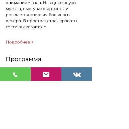
вниманием зала. На сцене звучит 
музыка, выступают артисты и 
рождается энергия большого 
вечера. В пространствах красоты 
гости знакомятся с…
Подробнее >
Программа
5:00 PM - 7:00 PM
2 hours
Показы дизайнерских коллекций
7:00 PM - 9:00 PM
2 hours
Музыкальный фестиваль «МузНьюз»