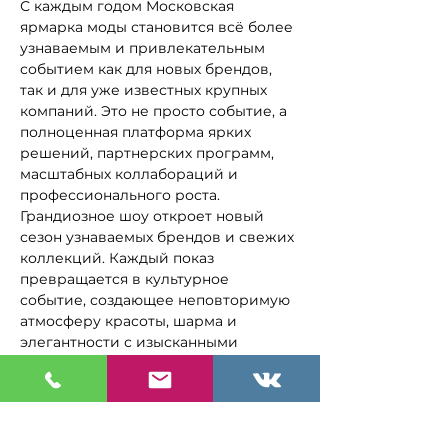
С каждым годом Московская 
ярмарка моды становится всё более 
узнаваемым и привлекательным 
событием как для новых брендов, 
так и для уже известных крупных 
компаний. Это не просто событие, а 
полноценная платформа ярких 
решений, партнерских программ, 
масштабных коллабораций и 
профессионального роста.
Грандиозное шоу откроет новый 
сезон узнаваемых брендов и свежих 
коллекций. Каждый показ 
превращается в культурное 
событие, создающее неповторимую 
атмосферу красоты, шарма и 
элегантности с изысканными 
деталями. Мы работаем на 
результат, создаем эффективные 
форматы для развития модной 
индустрии.
Вторую часть вечера откроет 