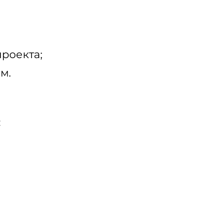
проекта;
м.
: