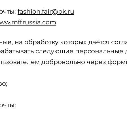
очты:
fashion.fair@bk.ru
ww.mffrussia.com
ые, на обработку которых даётся согл
рабатывать следующие персональные 
льзователем добровольно через форм
во;
очты;