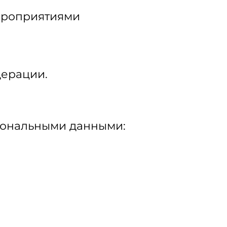
ероприятиями
дерации.
сональными данными: