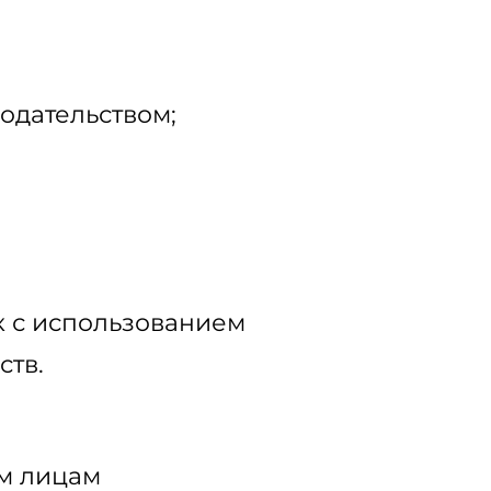
одательством;
к с использованием
ств.
м лицам