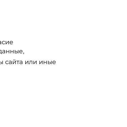
асие
данные,
ы сайта или иные