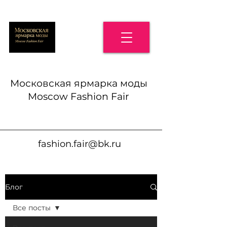
Московская ярмарка моды
Moscow Fashion Fair
fashion.fair@bk.ru
Блог
Все посты