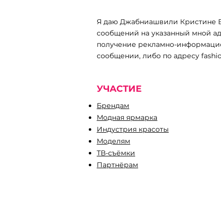
Я даю Джабниашвили Кристине В
сообщений на указанный мной ад
«Мода без глянцевой м
получение рекламно-информацион
сообщении, либо по адресу
fashi
УЧАСТИЕ
Брендам
Модная ярмарка
Индустрия красоты
Моделям
ТВ-съёмки
Партнёрам