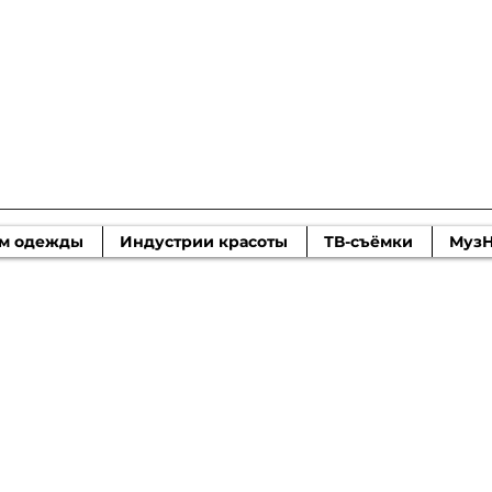
 моды Moscow
м одежды
Индустрии красоты
ТВ-съёмки
Муз