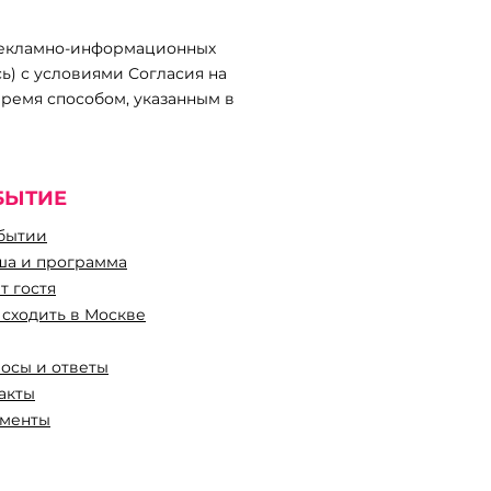
 рекламно-информационных
ь) с условиями Согласия на
ремя способом, указанным в
БЫТИЕ
бытии
а и программа
т гостя
 сходить в Москве
осы и ответы
такты
менты