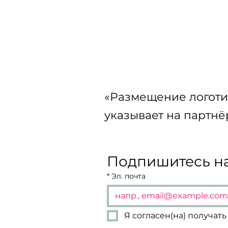
Кастинг детских модел
Детские показы мод
«Размещение логоти
Подиум и показы мод
указывает на партнё
Стилисты по волосам
Подпишитесь на
*
Эл. почта
Бесплатные билеты на 
Я согласен(на) получа
ОТВЕЧАЕМ НА ВОПРО