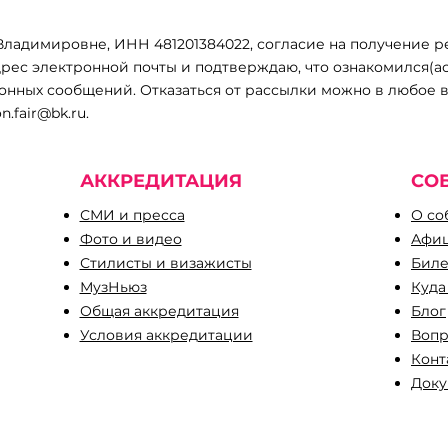
ладимировне, ИНН 481201384022, согласие на получение
рес электронной почты и подтверждаю, что ознакомился(ас
аски»
ных сообщений. Отказаться от рассылки можно в любое в
on.fair@bk.ru
.
АККРЕДИТАЦИЯ
СО
СМИ и пресса
О со
Фото и видео
Афиш
Стилисты и визажисты
Биле
МузНьюз
Куда
Общая аккредитация
Блог
Условия аккредитации
Вопр
​Кон
Доку