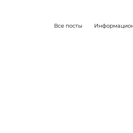
Все посты
Информацион
Официальный партнер
Музыкальный фестивал
ЛАБОРАТОРИЯ КРАСО
Лаборатория визуально