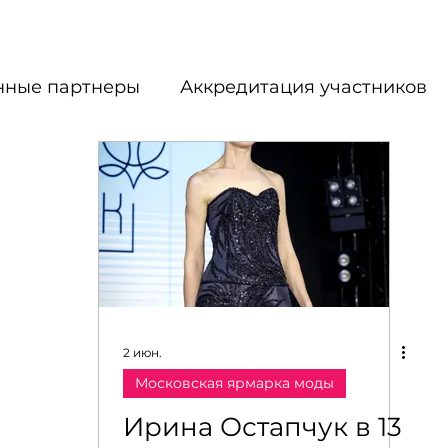
ные партнеры
Аккредитация участников
Московская ярмарка моды
ь - МузНьюз
Бьюти-базар — пространство 
ТЫ
Стратегический партнёр
2 июн.
Московская ярмарка моды
го искусства
МОДНЫЙ МАРКЕТ
Кастин
Ирина Остапчук в 13