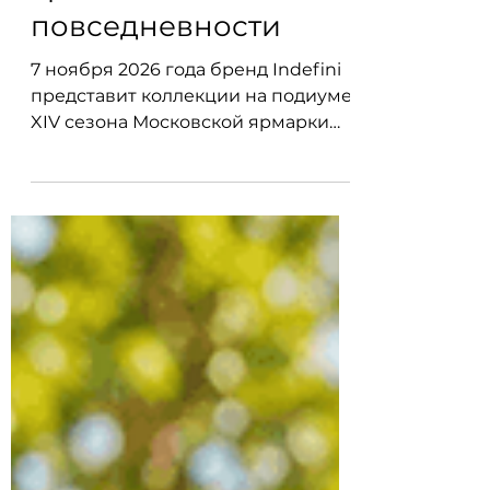
новая роскошь
красивой
повседневности
7 ноября 2026 года бренд Indefini
представит коллекции на подиуме
XIV сезона Московской ярмарки
моды. Показ станет модным
высказыванием о комфорте, цвете,
тактильности, доме, отдыхе, семье
и красивой повседневности, в
которой особый повод не нужен —
ты уже повод.