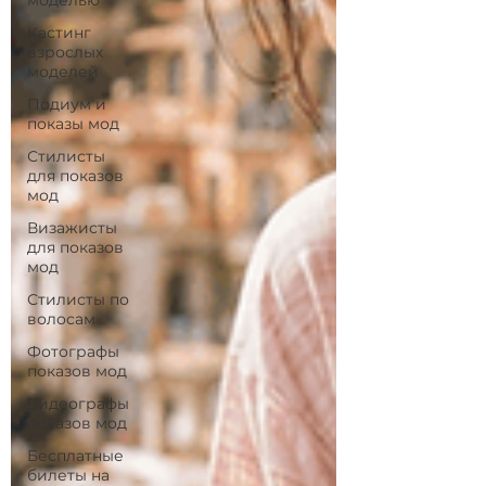
моделью
Кастинг
взрослых
моделей
Подиум и
показы мод
Стилисты
для показов
мод
Визажисты
для показов
мод
Стилисты по
волосам
Фотографы
показов мод
Видеографы
показов мод
Бесплатные
билеты на