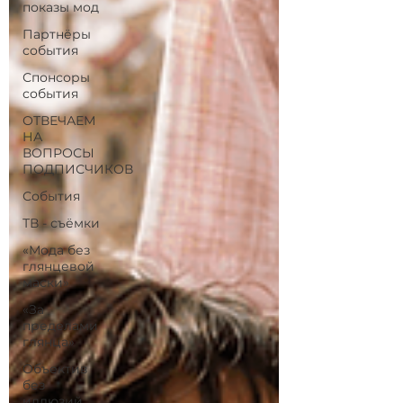
показы мод
Партнёры
события
Спонсоры
события
ОТВЕЧАЕМ
НА
ВОПРОСЫ
ПОДПИСЧИКОВ
События
ТВ - съёмки
«Мода без
глянцевой
маски»
«За
пределами
глянца»
Объектив
без
иллюзий