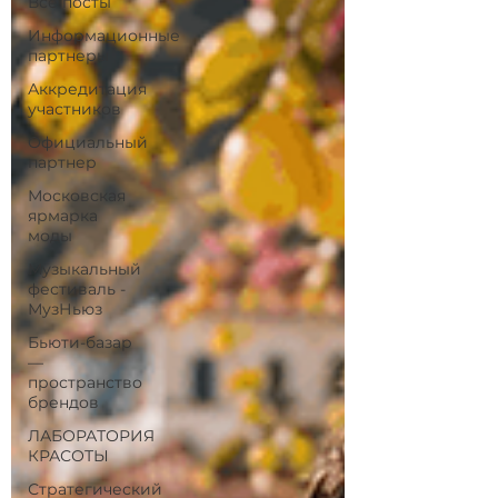
Все посты
Информационные
партнеры
Аккредитация
участников
Официальный
партнер
Московская
ярмарка
моды
Музыкальный
фестиваль -
МузНьюз
Бьюти-базар
—
пространство
брендов
ЛАБОРАТОРИЯ
КРАСОТЫ
Стратегический