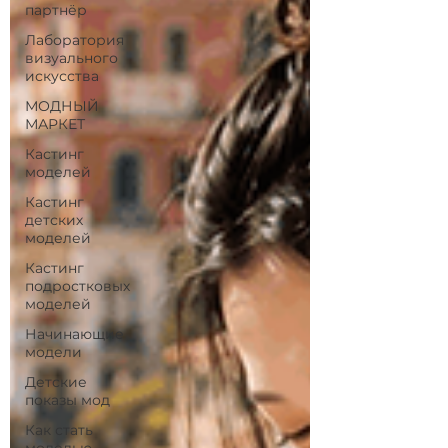
партнёр
Лаборатория
визуального
искусства
МОДНЫЙ
МАРКЕТ
Кастинг
моделей
Кастинг
детских
моделей
Кастинг
подростковых
моделей
Начинающие
модели
Детские
показы мод
Как стать