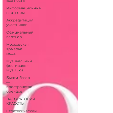
Все посты
Информационные
партнеры
Аккредитация
участников
Официальный
партнер
Московская
ярмарка
моды
Музыкальный
фестиваль -
МузНьюз
Бьюти-базар
—
пространство
брендов
ЛАБОРАТОРИЯ
КРАСОТЫ
Стратегический