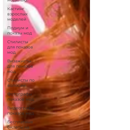
моделью
Кастинг
взрослых
моделей
Подиум и
показы мод
Стилисты
для показов
мод
Визажисты
для показов
мод
Стилисты по
волосам
Фотографы
показов мод
Видеографы
показов мод
Бесплатные
билеты на