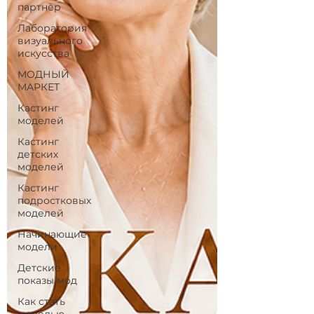
партнёр
Лаборатория
визуального
искусства
МОДНЫЙ
МАРКЕТ
Кастинг
моделей
Кастинг
детских
моделей
Кастинг
подростковых
моделей
Начинающие
модели
Детские
показы мод
Как стать