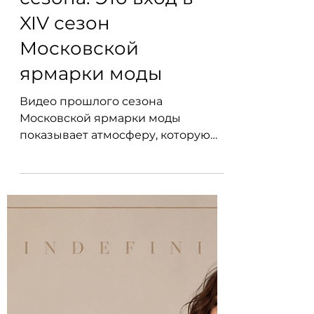
Это не просто
видео с прошлого
сезона. Это вход в
XIV сезон
Московской
ярмарки моды
Видео прошлого сезона
Московской ярмарки моды
показывает атмосферу, которую
невозможно передать обычной
афишей: подиум, свет, движение,
гостей, камеры, сцену, эмоции и
живой формат события. 7 ноября
2026 года XIV сезон снова соберёт
гостей, моделей, бренды,