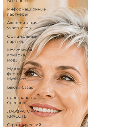
Все посты
Информационные
партнеры
Аккредитация
участников
Официальный
партнер
Московская
ярмарка
моды
Музыкальный
фестиваль -
МузНьюз
Бьюти-базар
—
пространство
брендов
ЛАБОРАТОРИЯ
КРАСОТЫ
Стратегический