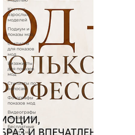
моделью
Кастинг
взрослых
моделей
Подиум и
показы мод
Стилисты
для показов
мод
Визажисты
для показов
мод
Стилисты по
волосам
Фотографы
показов мод
Видеографы
показов мод
Бесплатные
билеты на