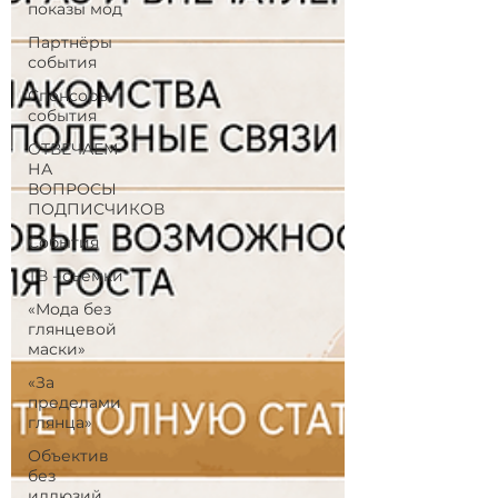
показы мод
Партнёры
события
Спонсоры
события
ОТВЕЧАЕМ
НА
ВОПРОСЫ
ПОДПИСЧИКОВ
События
ТВ - съёмки
«Мода без
глянцевой
маски»
«За
пределами
глянца»
Объектив
без
иллюзий