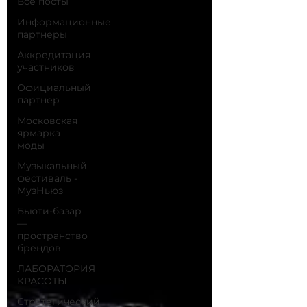
Все посты
Информационные
партнеры
Аккредитация
участников
Официальный
партнер
Московская
ярмарка
моды
Музыкальный
фестиваль -
МузНьюз
Бьюти-базар
—
пространство
брендов
ЛАБОРАТОРИЯ
КРАСОТЫ
Стратегический