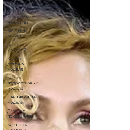
партнёр
Лаборатория
визуального
искусства
МОДНЫЙ
МАРКЕТ
Кастинг
моделей
Кастинг
детских
моделей
Кастинг
подростковых
моделей
Начинающие
модели
Детские
показы мод
Как стать