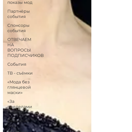
показы мод
Партнёры
события
Спонсоры
события
ОТВЕЧАЕМ
НА
ВОПРОСЫ
ПОДПИСЧИКОВ
События
ТВ - съёмки
«Мода без
глянцевой
маски»
«За
пределами
глянца»
Объектив
без
иллюзий