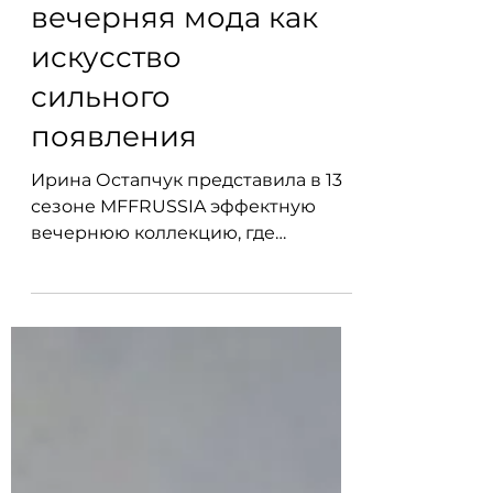
13 сезоне
MFFRUSSIA:
вечерняя мода как
искусство
сильного
появления
Ирина Остапчук представила в 13
сезоне MFFRUSSIA эффектную
вечернюю коллекцию, где
корсетные формы, фатин, кружево,
вышивка и драматичная палитра
красного, бордо, чёрного и белого
создали образ сильного,
статусного и запоминающегося
подиумного выхода.