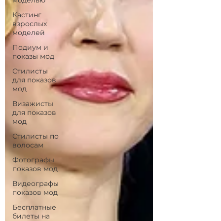
моделью
Кастинг
взрослых
моделей
Подиум и
показы мод
Стилисты
для показов
мод
Визажисты
для показов
мод
Стилисты по
волосам
Фотографы
показов мод
Видеографы
показов мод
Бесплатные
билеты на