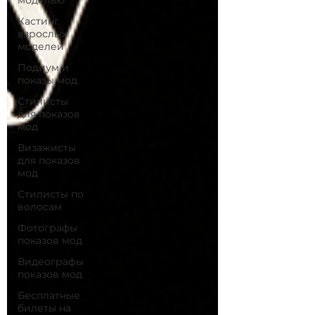
моделью
Кастинг
взрослых
моделей
Подиум и
показы мод
Стилисты
для показов
мод
Визажисты
для показов
мод
Стилисты по
волосам
Фотографы
показов мод
Видеографы
показов мод
Бесплатные
билеты на