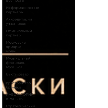
Все посты
Информационные
партнеры
Аккредитация
участников
Официальный
партнер
Московская
ярмарка
моды
Музыкальный
фестиваль -
МузНьюз
Бьюти-базар
—
пространство
брендов
ЛАБОРАТОРИЯ
КРАСОТЫ
Стратегический