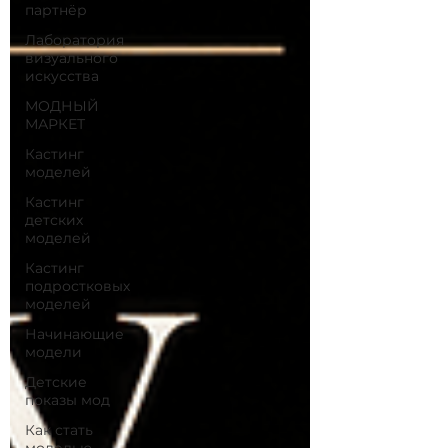
партнёр
Лаборатория
визуального
искусства
МОДНЫЙ
МАРКЕТ
Кастинг
моделей
Кастинг
детских
моделей
Кастинг
подростковых
моделей
Начинающие
модели
Детские
показы мод
Как стать