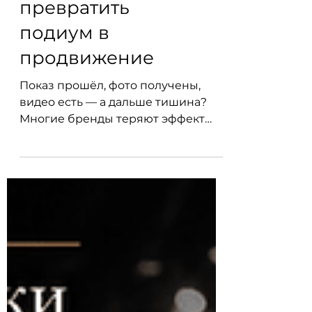
как бренд может
превратить
подиум в
продвижение
Показ прошёл, фото получены,
видео есть — а дальше тишина?
Многие бренды теряют эффект
события, потому что выкладывают
всё за один день. В новой статье
рубрики «Мода без глянцевой
маски» разбираем, как один показ
может стать для бренда месяцем
контента, доверия, публикаций и
заявок.