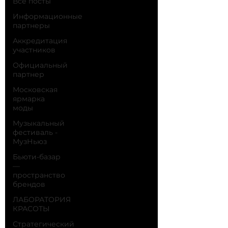
Все посты
Информационные
партнеры
Аккредитация
участников
Официальный
партнер
Московская
ярмарка
моды
Музыкальный
фестиваль -
МузНьюз
Бьюти-базар
—
пространство
брендов
ЛАБОРАТОРИЯ
КРАСОТЫ
Стратегический