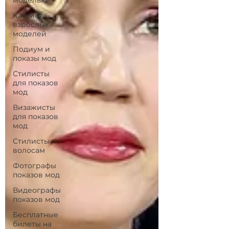
моделью
Кастинг
взрослых
моделей
Подиум и
показы мод
Стилисты
для показов
мод
Визажисты
для показов
мод
Стилисты по
волосам
Фотографы
показов мод
Видеографы
показов мод
Бесплатные
билеты на