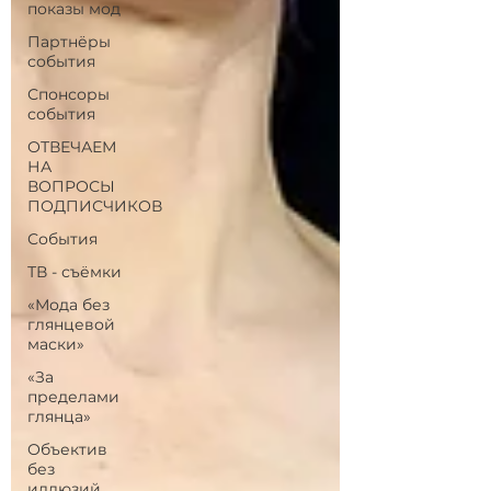
показы мод
Партнёры
события
Спонсоры
события
ОТВЕЧАЕМ
НА
ВОПРОСЫ
ПОДПИСЧИКОВ
События
ТВ - съёмки
«Мода без
глянцевой
маски»
«За
пределами
глянца»
Объектив
без
иллюзий