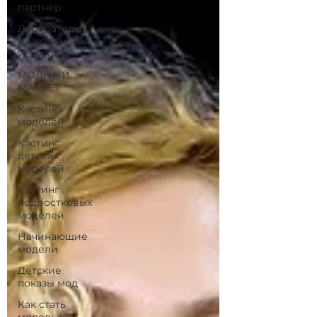
партнёр
Лаборатория
визуального
искусства
МОДНЫЙ
МАРКЕТ
Кастинг
моделей
Кастинг
детских
моделей
Кастинг
подростковых
моделей
Начинающие
модели
Детские
показы мод
Как стать